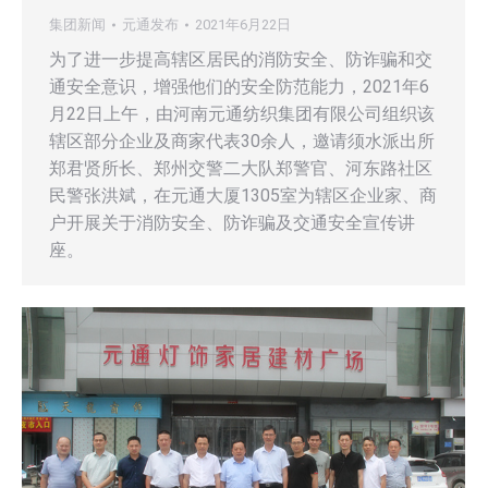
集团新闻
元通发布
2021年6月22日
为了进一步提高辖区居民的消防安全、防诈骗和交
通安全意识，增强他们的安全防范能力，2021年6
月22日上午，由河南元通纺织集团有限公司组织该
辖区部分企业及商家代表30余人，邀请须水派出所
郑君贤所长、郑州交警二大队郑警官、河东路社区
民警张洪斌，在元通大厦1305室为辖区企业家、商
户开展关于消防安全、防诈骗及交通安全宣传讲
座。