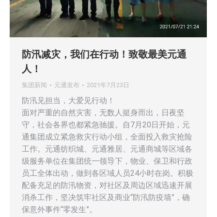
防汛减灾，我们在行动！致敬最美元通
人！
集团新闻
元通发布
2021年7月23日
防汛见担当，大爱见行动！
面对严重的自然灾害，无数人挺身而出，日夜坚
守，社会各界也都紧急驰援。自7月20日开始，元
通集团成立紧急救灾行动小组，全面投入救灾抢险
工作。元通纺织城、元通雅居、元通商城等区域各
级服务单位在集团统一领导下，物业、保卫和行政
员工全体出动，做到各区域人员24小时在岗。积极
配备充足的防汛物资，对社区及周边区域迅速开展
消杀工作，坚决筑牢社区及商业“防汛防疫墙”，确
保意外事件“零发生”。