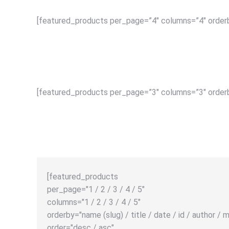
[featured_products per_page=”4″ columns=”4″ order
[featured_products per_page=”3″ columns=”3″ order
[featured_products
per_page="1 / 2 / 3 / 4 / 5"
columns="1 / 2 / 3 / 4 / 5"
orderby="name (slug) / title / date / id / author 
order="desc / asc"