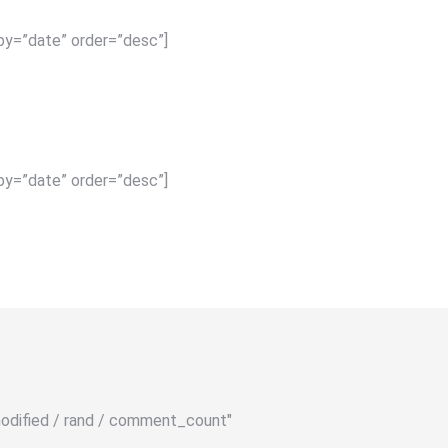
by=”date” order=”desc”]
by=”date” order=”desc”]
/ modified / rand / comment_count"