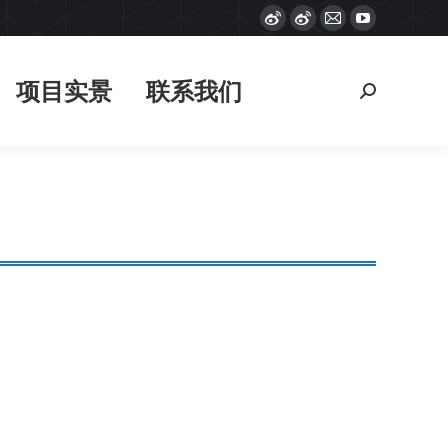
Weibo
Weibo
Mail
YouTube
项目实景
联系我们
搜
page
page
page
page
索：
opens
opens
opens
opens
项目实景
联系我们
搜
in
in
in
in
索：
new
new
new
new
window
window
window
window