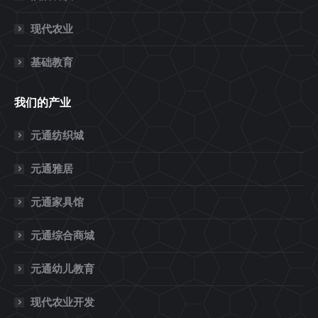
现代农业
基础教育
我们的产业
元通纺织城
元通雅居
元通家具馆
元通综合商城
元通幼儿教育
现代农业开发