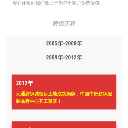
客户体验到我们致力于为每个客户创造价值。
辉煌历程
2005年-2008年
2009年-2012年
2012年
元通纺织城项目土地成功摘牌，
中国中部纺织服
装品牌中心开工奠基！