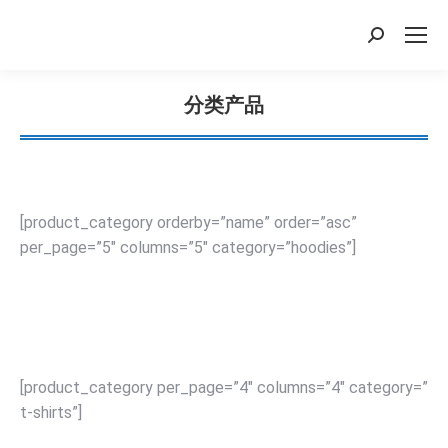
搜
索：
分类产品
您在这里：
[product_category orderby=”name” order=”asc”
per_page=”5″ columns=”5″ category=”hoodies”]
[product_category per_page=”4″ columns=”4″ category=”
t-shirts”]