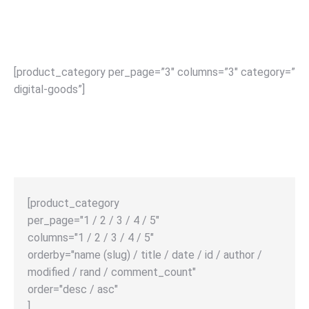
[product_category per_page=”3″ columns=”3″ category=”
digital-goods”]
[product_category
per_page="1 / 2 / 3 / 4 / 5"
columns="1 / 2 / 3 / 4 / 5"
orderby="name (slug) / title / date / id / author /
modified / rand / comment_count"
order="desc / asc"
]