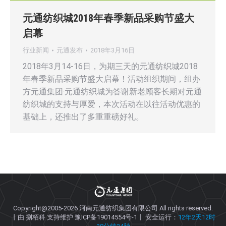
元通纺织城2018年春季新品采购节盛大
启幕
行业新闻
元通发布
2018年3月16日
2018年3月14-16日，为期三天的元通纺织城2018
年春季新品采购节盛大启幕！活动组织期间，组办
方元通集团·元通纺织城为答谢新老顾客长期对元通
纺织城的支持与厚爱，本次活动在以往活动优惠的
基础上，还推出了多重重磅好礼。
Copyright@2005-2026
河南元通纺织集团有限公司
All rights reserved.
丨由
捌栢科
支持维护
豫ICP备19014554号-1
丨 安全运行：
12年2天12时