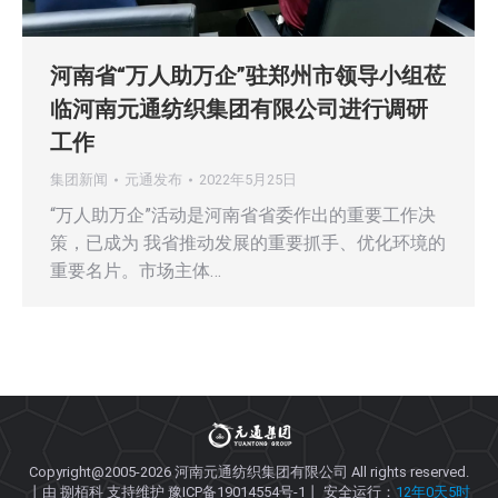
河南省“万人助万企”驻郑州市领导小组莅
临河南元通纺织集团有限公司进行调研
工作
集团新闻
元通发布
2022年5月25日
“万人助万企”活动是河南省省委作出的重要工作决
策，已成为 我省推动发展的重要抓手、优化环境的
重要名片。市场主体…
Copyright@2005-2026
河南元通纺织集团有限公司
All rights reserved.
丨由
捌栢科
支持维护
豫ICP备19014554号-1
丨 安全运行：
12年0天5时