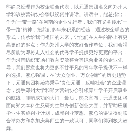
熊静总经理作为校企联合代表，以元通集团名义向郑州大
学和该校营销协会挚以祝贺并讲话。
讲话中，熊总指出：
作为“一带一路”在河南的企业先行者，我们有义务传承“一
带一路”精神，把我们多年来积累的经验，通过校企联合的
形式，传承给我们祖国的未来，让他们在人生的路上有更
高更好的起点；作为郑州大学的友好合作单位，我们会竭
尽所能为即将走入社会的优秀学子提供更好更宽的平台；
作为河南纺织市场和教育资源整合等综合业务的企业先
导，我们愿意也将为更多不甘平凡的青年学子提供不一样
的选择。
熊总强调，在“大众创业、万众创新”的历史趋势
下，元通集团将始终秉承“责任元通，反哺社会”的企业理
念，携手郑州大学和郑大营销协会引领青年学子开启事业
的航线，叩响成功的大门。
最后，熊总宣布，元通集团将
面向郑大本科生及研究生举办创新创业大赛，并帮助应届
毕业生实施创业计划，成就创业梦想。
熊总的讲话得到联
合举办方和参加庆典师生的一致认可，同学们得到极大鼓
舞。