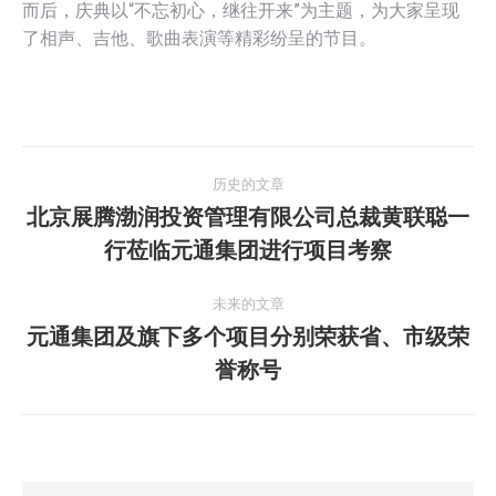
而后，庆典以“不忘初心，继往开来”为主题，为大家呈现
了相声、吉他、歌曲表演等精彩纷呈的节目。
文
历史的文章
章
北京展腾渤润投资管理有限公司总裁黄联聪一
历
行莅临元通集团进行项目考察
导
史
的
航
未来的文章
文
元通集团及旗下多个项目分别荣获省、市级荣
章：
未
誉称号
来
的
文
章：