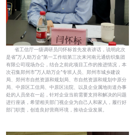
省工信厅一级调研员闫怀标首先发表讲话，说明此次
是省“万人助万企”第一工作组第三次来河南元通纺织集团
有限公司现场办公，结合之前此项目工作的推进情况，本
次召集郑州市“万人助万企”专班人员、郑州市城乡建设
局、郑州市自然资源和规划局、市自然资源和规划中原分
局、中原区工信局、中原区法院、以及企业属地街道办事
处的人员坐在一起，针对企业当前需要支持和解决的问题
进行座谈，希望相关部门视企业为自己人和家人，履行好
部门职责，创造良好营商环境，推动企业发展。