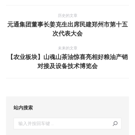
文
历史的文章
章
元通集团董事长姜克生出席民建郑州市第十五
历
次代表大会
导
史
的
航
未来的文章
文
【农业板块】山魂山茶油惊喜亮相好粮油产销
章：
未
对接及设备技术博览会
来
的
文
章：
站内搜索
搜
索：