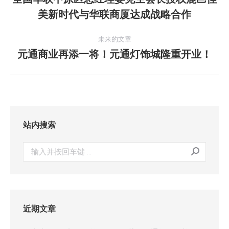
历
美新时代与华联商厦达成战略合作
导
史
的
航
未来的文章
文
元通商业再添一将！元通灯饰城隆重开业！
未
章：
来
的
文
章：
站内搜索
搜
索：
近期文章