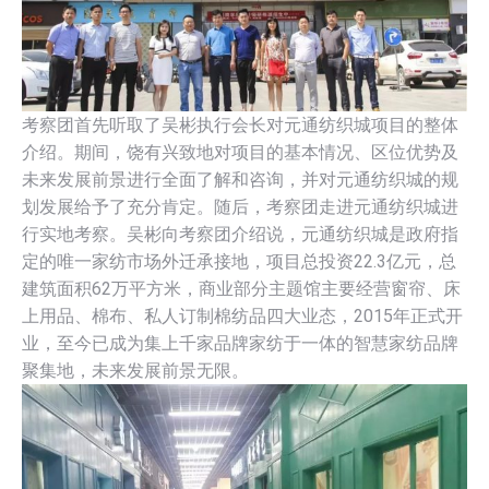
考察团首先听取了吴彬执行会长对元通纺织城项目的整体
介绍。期间，饶有兴致地对项目的基本情况、区位优势及
未来发展前景进行全面了解和咨询，并对元通纺织城的规
划发展给予了充分肯定。随后，考察团走进元通纺织城进
行实地考察。吴彬向考察团介绍说，元通纺织城是政府指
定的唯一家纺市场外迁承接地，项目总投资22.3亿元，总
建筑面积62万平方米，商业部分主题馆主要经营窗帘、床
上用品、棉布、私人订制棉纺品四大业态，2015年正式开
业，至今已成为集上千家品牌家纺于一体的智慧家纺品牌
聚集地，未来发展前景无限。