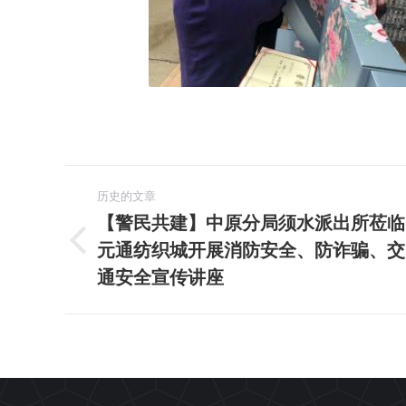
文
历史的文章
章
【警民共建】中原分局须水派出所莅临
元通纺织城开展消防安全、防诈骗、交
历
导
史
通安全宣传讲座
航
的
文
章：