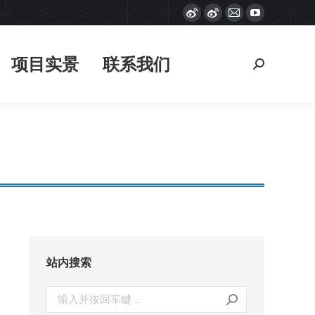
Weibo
Weibo
Mail
YouTube
项目实景
联系我们
搜
page
page
page
page
索：
opens
opens
opens
opens
项目实景
联系我们
搜
in
in
in
in
索：
new
new
new
new
window
window
window
window
站内搜索
搜
索：