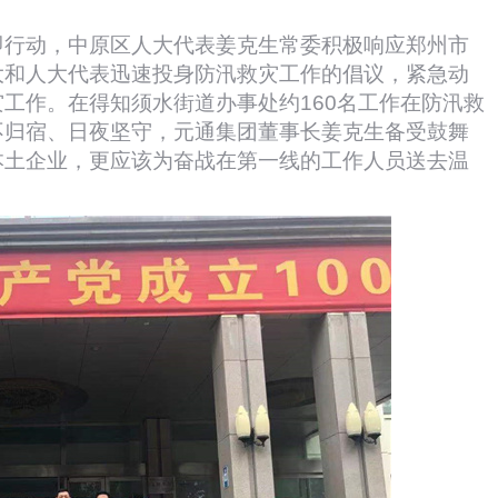
即行动，中原区人大代表姜克生常委积极响应郑州市
大和人大代表迅速投身防汛救灾工作的倡议，紧急动
工作。在得知须水街道办事处约160名工作在防汛救
不归宿、日夜坚守，元通集团董事长姜克生备受鼓舞
本土企业，更应该为奋战在第一线的工作人员送去温