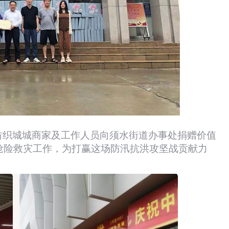
通纺织城城商家及工作人员向须水街道办事处捐赠价值
抢险救灾工作，为打赢这场防汛抗洪攻坚战贡献力