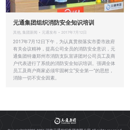
元通集团组织消防安全知识培训
其他
,
集团新闻
元通发布
2017年7月12日
2017年7月12日下午，为认真贯彻落实市委市政府
有关会议精神，提高公司全员的消防安全意识，元
通集团特邀郑州市消防支队宣讲团对公司员工及商
户代表进行了系统的消防安全知识培训。强调全体
员工及商户商家必须牢固树立“安全第一”的思想，
消除一切不安全因素。