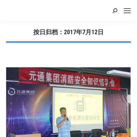
搜
索：
按日归档：
2017年7月12日
您在这里：