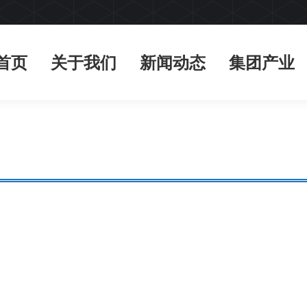
首页
关于我们
新闻动态
集团产业
首页
关于我们
新闻动态
集团产业