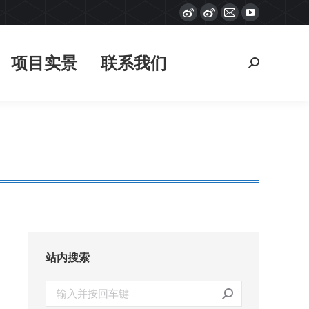
Weibo
Weibo
Mail
YouTube
项目实景
联系我们
搜
page
page
page
page
索：
opens
opens
opens
opens
项目实景
联系我们
搜
in
in
in
in
索：
new
new
new
new
window
window
window
window
站内搜索
搜
索：