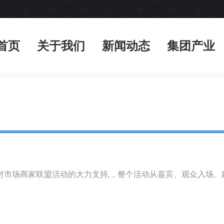
首页
关于我们
新闻动态
集团产业
首页
关于我们
新闻动态
集团产业
对市场商家联盟活动的大力支持,，整个活动从嘉宾、观众入场、