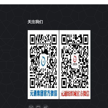
关注我们
找到我们：