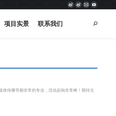
Weibo
Weibo
Mail
YouTube
项目实景
联系我们
搜
page
page
page
page
索：
opens
opens
opens
opens
项目实景
联系我们
搜
in
in
in
in
索：
new
new
new
new
window
window
window
window
媒体传播等都非常的专业，活动反响非常棒！期待元