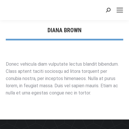
搜
索：
DIANA BROWN
您在这里：
Donec vehicula diam vulputate lectus blandit bibendum.
Class aptent taciti sociosqu ad litora torquent per
conubia nostra, per inceptos himenaeos. Nulla at purus
lorem, in feugiat massa. Duis vel sapien mauris. Etiam ac
nulla et urna egestas congue nec in tortor.