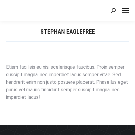
搜
索：
STEPHAN EAGLEFREE
您在这里：
Etiam facilisis eu nisi scelerisque faucibus. Proin semper
suscipit magna, nec imperdiet lacus semper vitae. Sed
hendrerit enim non justo posuere placerat. Phasellus eget
purus vel mauris tincidunt semper suscipit magna, nec
imperdiet lacus!