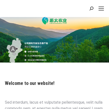
搜
索：
Welcome to our website!
Sed interdum, lacus et vulputate pellentesque, velit nulla
commodo sem, at egestas nulla metus vel sapien! Lorem