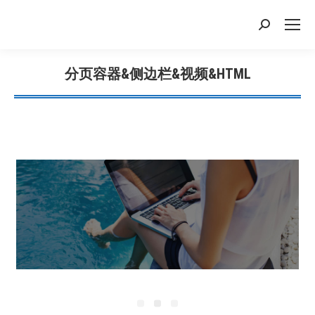
搜
索：
分页容器&侧边栏&视频&HTML
您在这里：