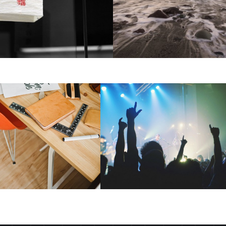
Landscapes
Fashion portraits
Light interior
Bakery promo