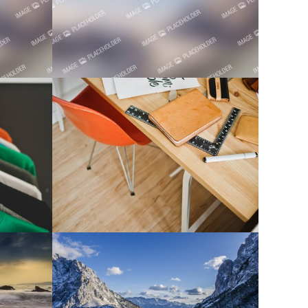
ry
Conference Album
Light interior