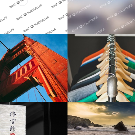
revious Expeditions
Beauty studio galle
Yoga studio
Sweet dreams