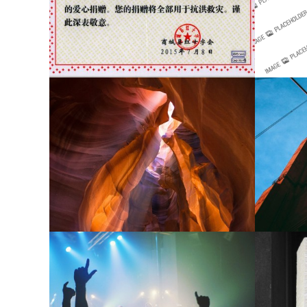
ytphoto
P
标题