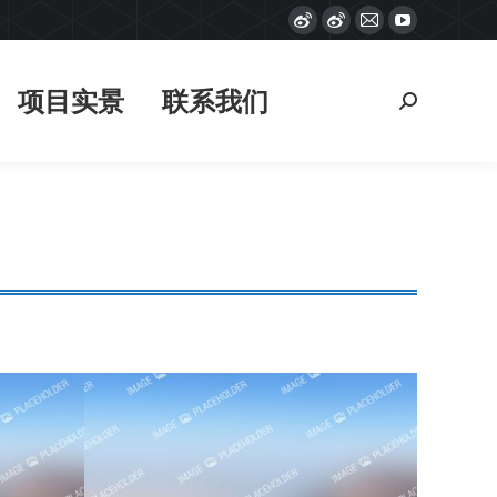
Weibo
Weibo
Mail
YouTube
项目实景
联系我们
搜
page
page
page
page
索：
opens
opens
opens
opens
项目实景
联系我们
搜
in
in
in
in
索：
new
new
new
new
window
window
window
window