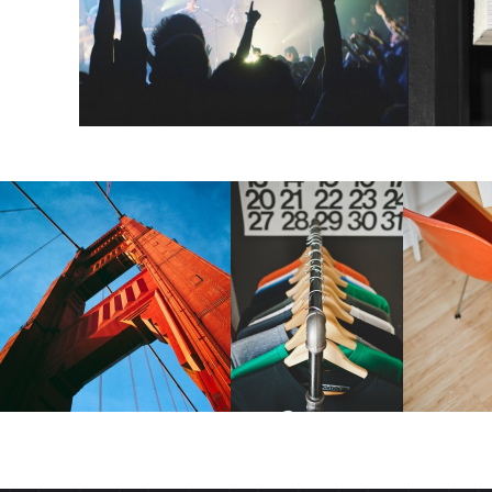
Bakery promo
Sweet
Yoga studio
dreams