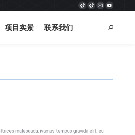
Weibo
Weibo
Mail
YouTube
项目实景
联系我们
搜
page
page
page
page
索：
opens
opens
opens
opens
项目实景
联系我们
搜
in
in
in
in
索：
new
new
new
new
window
window
window
window
ltrices malesuada. ivamus tempus gravida elit, eu