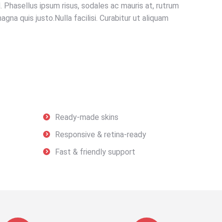
Phasellus ipsum risus, sodales ac mauris at, rutrum
gna quis justo.Nulla facilisi. Curabitur ut aliquam
dummy-s
Ready-made skins
Responsive & retina-ready
Fast & friendly support