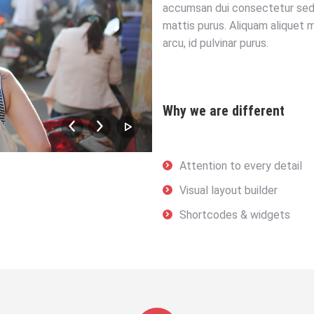
accumsan dui consectetur sed. 
mattis purus. Aliquam aliquet ma
arcu, id pulvinar purus.
Why we are different
dummy-slider-about-03
Attention to every detail
Visual layout builder
Shortcodes & widgets