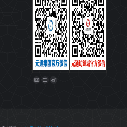
找到我们：
Mail
Website
Weibo
page
page
page
opens
opens
opens
in
in
in
new
new
new
window
window
window