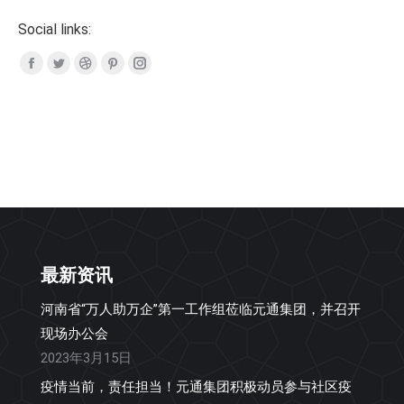
Social links:
Facebook
Twitter
Dribbble
Pinterest
Instagram
page
page
page
page
page
opens
opens
opens
opens
opens
in
in
in
in
in
new
new
new
new
new
window
window
window
window
window
最新资讯
河南省“万人助万企”第一工作组莅临元通集团，并召开
现场办公会
2023年3月15日
疫情当前，责任担当！元通集团积极动员参与社区疫