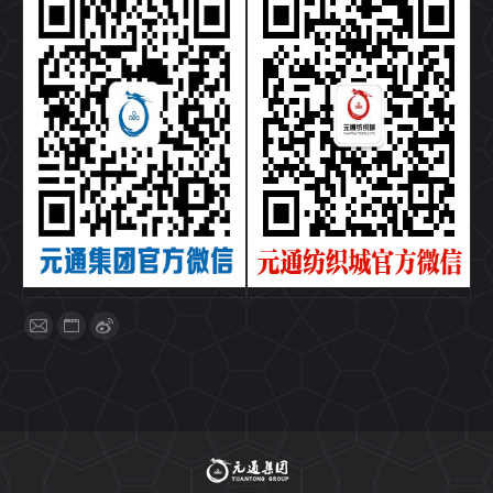
找到我们：
Mail
Website
Weibo
page
page
page
opens
opens
opens
in
in
in
new
new
new
window
window
window