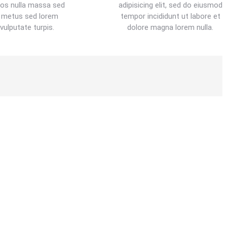
os nulla massa sed
adipisicing elit, sed do eiusmod
r metus sed lorem
tempor incididunt ut labore et
vulputate turpis.
dolore magna lorem nulla.