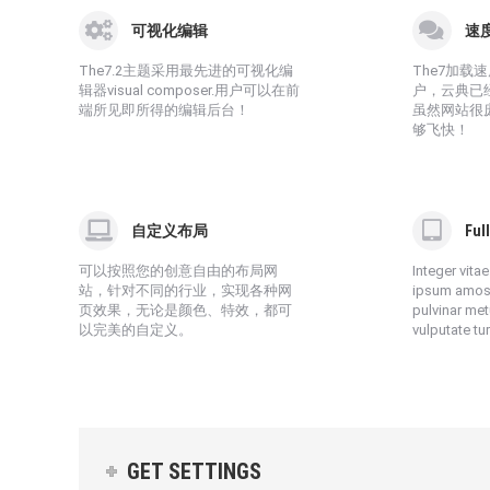
可视化编辑
速
The7.2主题采用最先进的可视化编
The7加载
辑器visual composer.用户可以在前
户，云典已
端所见即所得的编辑后台！
虽然网站很
够飞快！
自定义布局
Ful
可以按照您的创意自由的布局网
Integer vita
站，针对不同的行业，实现各种网
ipsum amos
页效果，无论是颜色、特效，都可
pulvinar me
以完美的自定义。
vulputate tur
GET SETTINGS