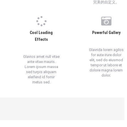
完美的自定义。
Cool Loading
Powerful Gallery
Effects
Glavrida lorem agilos
for aute irure dolor
Glavios amet null vitae
elit, sed do eiusmod
ante vitae mauris.
tempor ut labore et
Lorem ipsum massa
dolore magna lorem
sed turpis aliquam
dolor.
eleifend id fomir
metus sed.