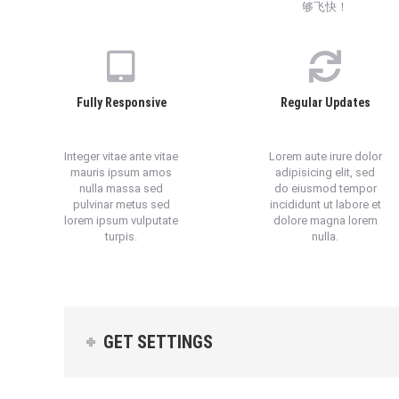
够飞快！
Fully Responsive
Regular Updates
Integer vitae ante vitae
Lorem aute irure dolor
mauris ipsum amos
adipisicing elit, sed
nulla massa sed
do eiusmod tempor
pulvinar metus sed
incididunt ut labore et
lorem ipsum vulputate
dolore magna lorem
turpis.
nulla.
GET SETTINGS