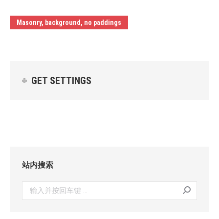
Masonry, background, no paddings
GET SETTINGS
站内搜索
搜
索：