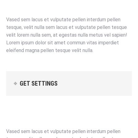
Default color
Left icon
Right icon
No icon
Vased sem lacus et vulputate pellen interdum pellen
tesque, velit nulla sem lacus et vulputate pellen tesque
velit lorem nulla sem, at egestas nulla metus vel sapien!
Lorem ipsum dolor sit amet commun vitas imperdiet
eleifend magna pellen tesque velit nulla.
GET SETTINGS
Default color
Left icon
Right icon
No icon
Vased sem lacus et vulputate pellen interdum pellen