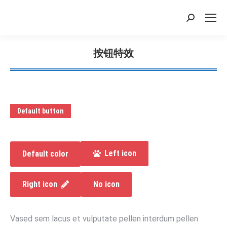
搜
索：
按钮特效
您在这里：
Default button
Left icon
Default color
Right icon
No icon
Vased sem lacus et vulputate pellen interdum pellen