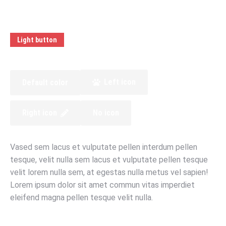
Light button
Left icon
Default color
Right icon
No icon
Vased sem lacus et vulputate pellen interdum pellen
tesque, velit nulla sem lacus et vulputate pellen tesque
velit lorem nulla sem, at egestas nulla metus vel sapien!
Lorem ipsum dolor sit amet commun vitas imperdiet
eleifend magna pellen tesque velit nulla.