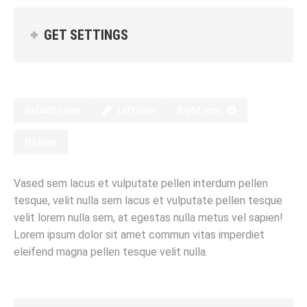
GET SETTINGS
Default color
Left icon
Right icon
No icon
Vased sem lacus et vulputate pellen interdum pellen
tesque, velit nulla sem lacus et vulputate pellen tesque
velit lorem nulla sem, at egestas nulla metus vel sapien!
Lorem ipsum dolor sit amet commun vitas imperdiet
eleifend magna pellen tesque velit nulla.