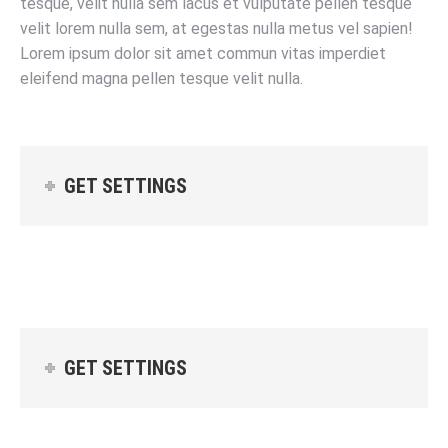
tesque, velit nulla sem lacus et vulputate pellen tesque
velit lorem nulla sem, at egestas nulla metus vel sapien!
Lorem ipsum dolor sit amet commun vitas imperdiet
eleifend magna pellen tesque velit nulla.
GET SETTINGS
Default color
Left icon
Right icon
No icon
GET SETTINGS