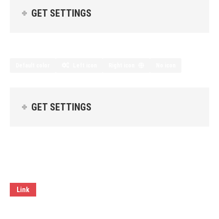
GET SETTINGS
Default color
Left icon
Right icon
No icon
GET SETTINGS
Link