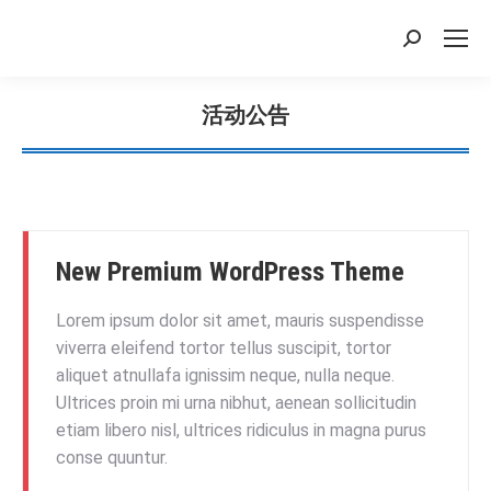
搜
索：
活动公告
您在这里：
New Premium WordPress Theme
Lorem ipsum dolor sit amet, mauris suspendisse
viverra eleifend tortor tellus suscipit, tortor
aliquet atnullafa ignissim neque, nulla neque.
Ultrices proin mi urna nibhut, aenean sollicitudin
etiam libero nisl, ultrices ridiculus in magna purus
conse quuntur.