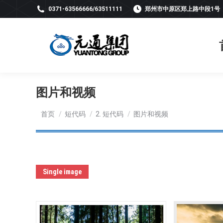
0371-63566666/63511111
郑州市中原区郑上路中段1号
图片和视频
您在这里：
首页
短代码
2. 短代码
图片和视频
Single image