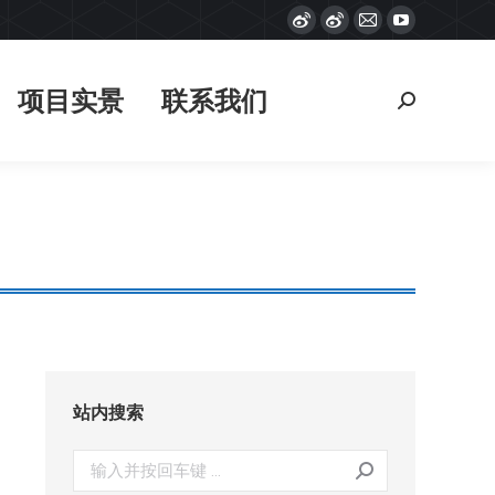
Weibo
Weibo
Mail
YouTube
项目实景
联系我们
搜
page
page
page
page
索：
opens
opens
opens
opens
项目实景
联系我们
搜
in
in
in
in
索：
new
new
new
new
window
window
window
window
站内搜索
搜
索：