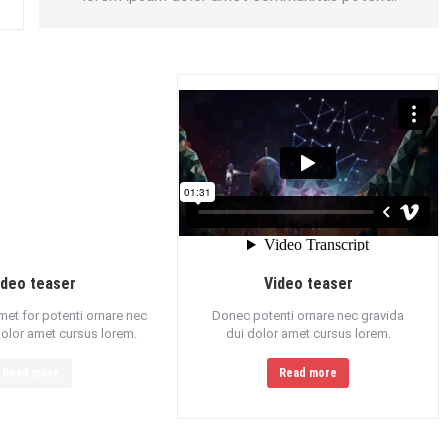
Video teaser
ideo teaser
Donec potenti ornare nec gravida
et for potenti ornare nec
dui dolor amet cursus lorem.
dolor amet cursus lorem.
Read more
Read more