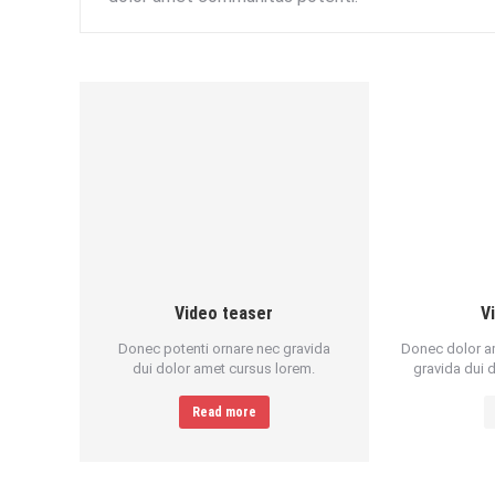
Video teaser
V
Donec potenti ornare nec gravida
Donec dolor am
dui dolor amet cursus lorem.
gravida dui 
Read more