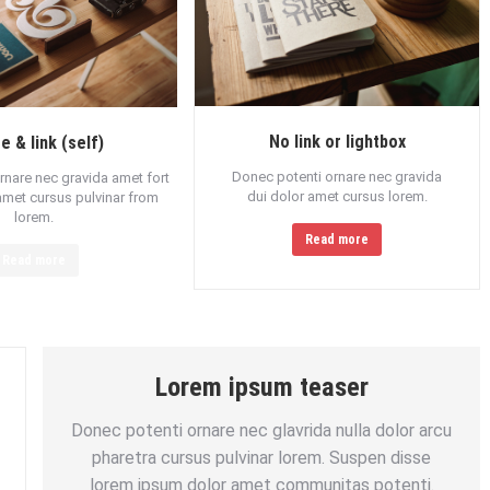
No link or lightbox
e & link (self)
Donec potenti ornare nec gravida
rnare nec gravida amet fort
dui dolor amet cursus lorem.
amet cursus pulvinar from
lorem.
Read more
Read more
Lorem ipsum teaser
Donec potenti ornare nec glavrida nulla dolor arcu
pharetra cursus pulvinar lorem. Suspen disse
lorem ipsum dolor amet communitas potenti.