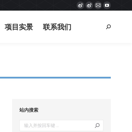
Weibo
Weibo
Mail
YouTube
项目实景
联系我们
搜
page
page
page
page
索：
opens
opens
opens
opens
项目实景
联系我们
搜
in
in
in
in
索：
new
new
new
new
window
window
window
window
站内搜索
搜
索：