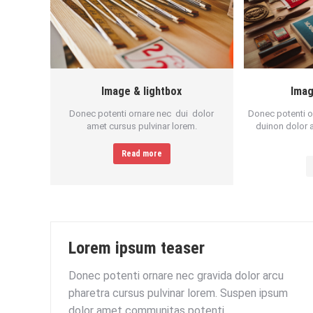
Image & lightbox
Imag
Donec potenti ornare nec dui dolor
Donec potenti o
amet cursus pulvinar lorem.
duinon dolor 
Read more
Lorem ipsum teaser
Donec potenti ornare nec gravida dolor arcu
pharetra cursus pulvinar lorem. Suspen ipsum
dolor amet communitas potenti.