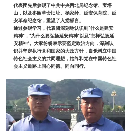
代表团先后参观了中共中央西北局纪念馆、宝塔
山，以及枣园革命旧址、杨家岭、延安保育院、延
安革命纪念馆，重温了入党誓言。
通过参观学习，代表团深刻地认识到“什么是延安
精神”，“为什么要弘扬延安精神”以及“怎样弘扬延
安精神”。大家纷纷表示要坚定政治方向，深刻认
识并坚定执行党和国家的大政方针，自觉树立中国
特色社会主义的共同理想，始终和党在中国特色社
会主义道路上同心同德、同向同行。