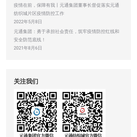
疫情在前，保障有我丨元通集团董事长督促落实元通
纺织城片区疫情防控工作
2022年5月8日
元通集团：勇于承担社会责任，筑牢疫情防控红线和
安全防范底线！
2021年8月6日
关注我们