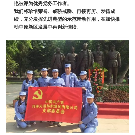
艳被评为优秀党务工作者。
我们将珍惜荣誉、戒骄戒躁、再接再厉、发扬成
绩，充分发挥先进典型的示范带动作用，在加快推
动中原新区发展中再创新佳绩。