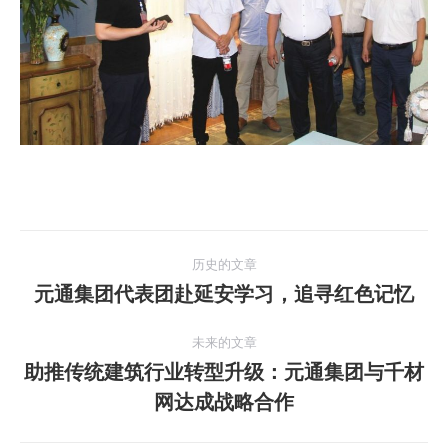
文
历史的文章
章
元通集团代表团赴延安学习，追寻红色记忆
历
史
导
未来的文章
的
助推传统建筑行业转型升级：元通集团与千材
文
航
未
章：
网达成战略合作
来
的