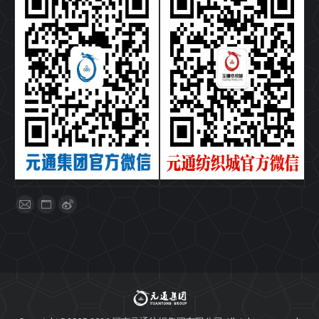
找到我们：
Mail
Website
Weibo
page
page
page
opens
opens
opens
in
in
in
new
new
new
window
window
window