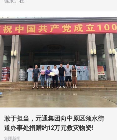
健康。在…
敢于担当，元通集团向中原区须水街
道办事处捐赠约12万元救灾物资!
集团新闻