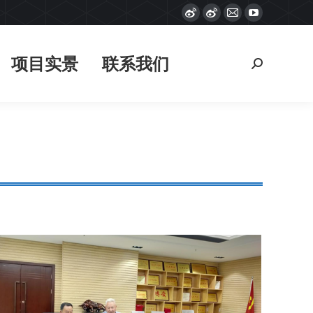
Weibo
Weibo
Mail
YouTube
项目实景
联系我们
搜
page
page
page
page
索：
opens
opens
opens
opens
项目实景
联系我们
搜
in
in
in
in
索：
new
new
new
new
window
window
window
window