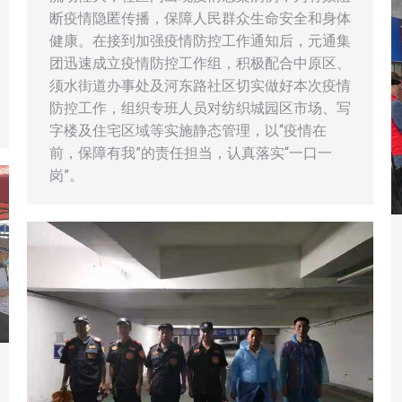
断疫情隐匿传播，保障人民群众生命安全和身体
健康。在接到加强疫情防控工作通知后，元通集
团迅速成立疫情防控工作组，积极配合中原区、
须水街道办事处及河东路社区切实做好本次疫情
防控工作，组织专班人员对纺织城园区市场、写
字楼及住宅区域等实施静态管理，以“疫情在
前，保障有我”的责任担当，认真落实“一口一
岗”。