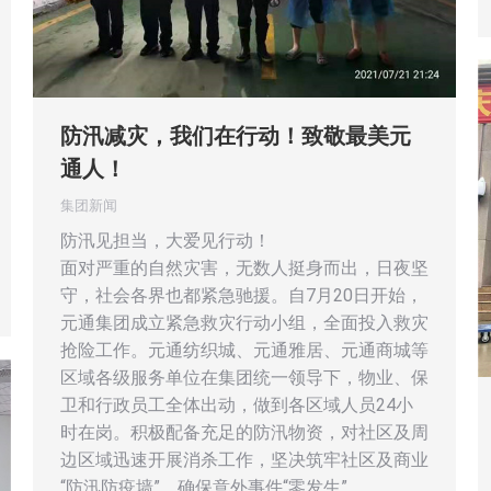
防汛减灾，我们在行动！致敬最美元
通人！
集团新闻
防汛见担当，大爱见行动！
面对严重的自然灾害，无数人挺身而出，日夜坚
守，社会各界也都紧急驰援。自7月20日开始，
元通集团成立紧急救灾行动小组，全面投入救灾
抢险工作。元通纺织城、元通雅居、元通商城等
区域各级服务单位在集团统一领导下，物业、保
卫和行政员工全体出动，做到各区域人员24小
时在岗。积极配备充足的防汛物资，对社区及周
边区域迅速开展消杀工作，坚决筑牢社区及商业
“防汛防疫墙”，确保意外事件“零发生”。