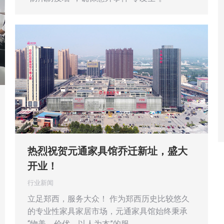
热烈祝贺元通家具馆乔迁新址，盛大
开业！
行业新闻
立足郑西，服务大众！ 作为郑西历史比较悠久
的专业性家具家居市场，元通家具馆始终秉承
“物美、价优、以人为本”的服…