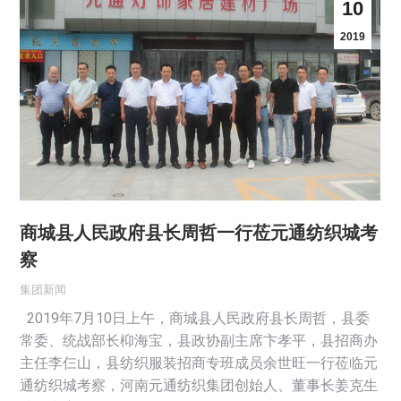
10
2019
商城县人民政府县长周哲一行莅元通纺织城考
察
集团新闻
2019年7月10日上午，商城县人民政府县长周哲，县委
常委、统战部长枊海宝，县政协副主席卞孝平，县招商办
主任李仨山，县纺织服装招商专班成员余世旺一行莅临元
通纺织城考察，河南元通纺织集团创始人、董事长姜克生