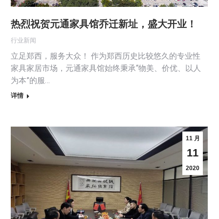
热烈祝贺元通家具馆乔迁新址，盛大开业！
行业新闻
立足郑西，服务大众！ 作为郑西历史比较悠久的专业性
家具家居市场，元通家具馆始终秉承“物美、价优、以人
为本”的服…
详情
11 月
11
2020