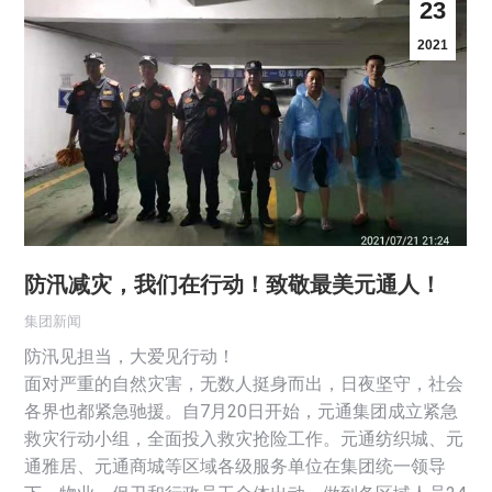
23
2021
防汛减灾，我们在行动！致敬最美元通人！
集团新闻
防汛见担当，大爱见行动！
面对严重的自然灾害，无数人挺身而出，日夜坚守，社会
各界也都紧急驰援。自7月20日开始，元通集团成立紧急
救灾行动小组，全面投入救灾抢险工作。元通纺织城、元
通雅居、元通商城等区域各级服务单位在集团统一领导