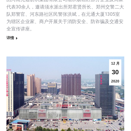
代表30余人，邀请须水派出所郑君贤所长、郑州交警二大
队郑警官、河东路社区民警张洪斌，在元通大厦1305室
为辖区企业家、商户开展关于消防安全、防诈骗及交通安
全宣传讲座。
详情
12 月
30
2020