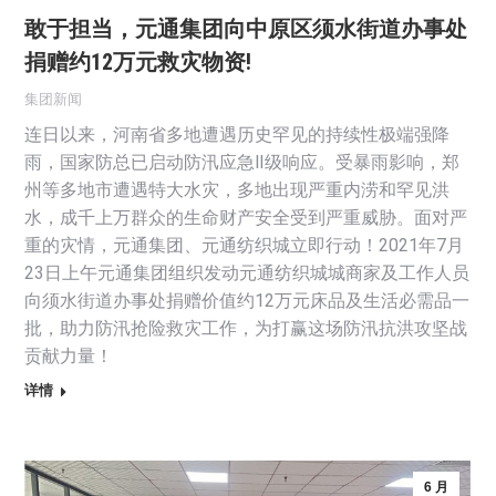
敢于担当，元通集团向中原区须水街道办事处
捐赠约12万元救灾物资!
集团新闻
连日以来，河南省多地遭遇历史罕见的持续性极端强降
雨，国家防总已启动防汛应急Ⅱ级响应。受暴雨影响，郑
州等多地市遭遇特大水灾，多地出现严重内涝和罕见洪
水，成千上万群众的生命财产安全受到严重威胁。面对严
重的灾情，元通集团、元通纺织城立即行动！2021年7月
23日上午元通集团组织发动元通纺织城城商家及工作人员
向须水街道办事处捐赠价值约12万元床品及生活必需品一
批，助力防汛抢险救灾工作，为打赢这场防汛抗洪攻坚战
贡献力量！
详情
6 月